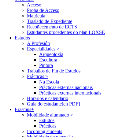
Acceso
Proba de Acceso
Matrícula
Traslado de Expediente
Recoñecemento de ECTS
Estudantes procedentes do plan LOXSE
Estudos
A Profesión
Especialidades >
Arqueoloxía
Escultura
Pintura
Traballos de Fin de Estudos
Prácticas >
Na Escola
Prácticas externas nacionais
Prácticas externas internacionais
Horarios e calendario
Guía do estudante
[en PDF]
Erasmus+
Mobilidade alumnado >
Estudos
Prácticas
Incoming students
Mobilidade de persoal >