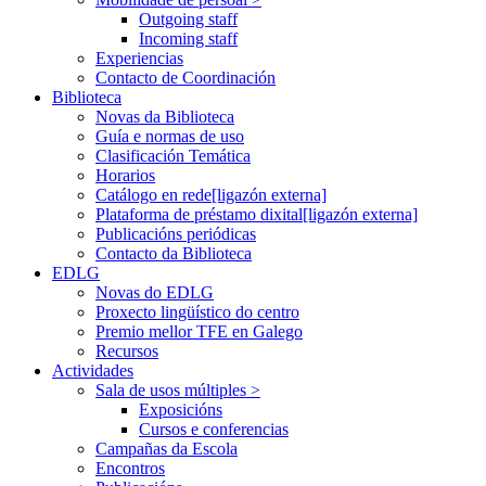
Outgoing staff
Incoming staff
Experiencias
Contacto de Coordinación
Biblioteca
Novas da Biblioteca
Guía e normas de uso
Clasificación Temática
Horarios
Catálogo en rede
[ligazón externa]
Plataforma de préstamo dixital
[ligazón externa]
Publicacións periódicas
Contacto da Biblioteca
EDLG
Novas do EDLG
Proxecto lingüístico do centro
Premio mellor TFE en Galego
Recursos
Actividades
Sala de usos múltiples >
Exposicións
Cursos e conferencias
Campañas da Escola
Encontros